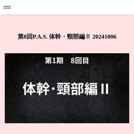
第8回P.A.S. 体幹・頸部編Ⅱ 20241006