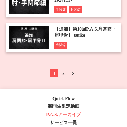
20241117
手関節
肘関節
【追加】第10回P.A.S.肩関節・
肩甲骨Ⅱ tsuika
肩関節
1
2
Quick Flow
顧問生限定動画
P.A.S.アーカイブ
サービス一覧