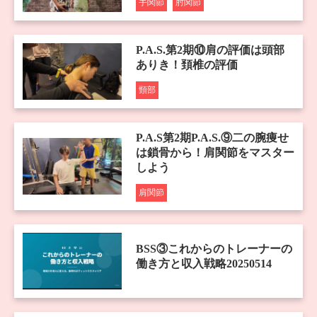
手関節
肘関節
P.A.S.第2期⑩肩の評価は頭部
ありき！頚椎の評価
頸部
P.A.S第2期P.A.S.⑨二の腕痩せ
は鎖骨から！肩関節をマスター
しよう
肩関節
BSS③これからのトレーナーの
働き方と収入戦略20250514