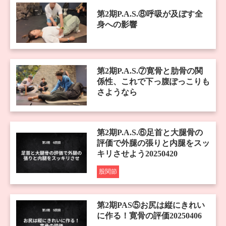
第2期P.A.S.⑧呼吸が及ぼす全
身への影響
第2期P.A.S.⑦寛骨と肋骨の関
係性、これで下っ腹ぽっこりも
さようなら
第2期P.A.S.⑥足首と大腿骨の
評価で外腿の張りと内腿をスッ
キリさせよう20250420
股関節
第2期PAS⑤お尻は縦にきれい
に作る！寛骨の評価20250406