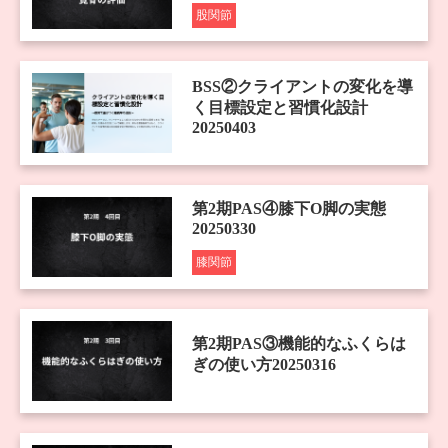
股関節
BSS②クライアントの変化を導
く目標設定と習慣化設計
20250403
第2期PAS④膝下O脚の実態
20250330
膝関節
第2期PAS③機能的なふくらは
ぎの使い方20250316