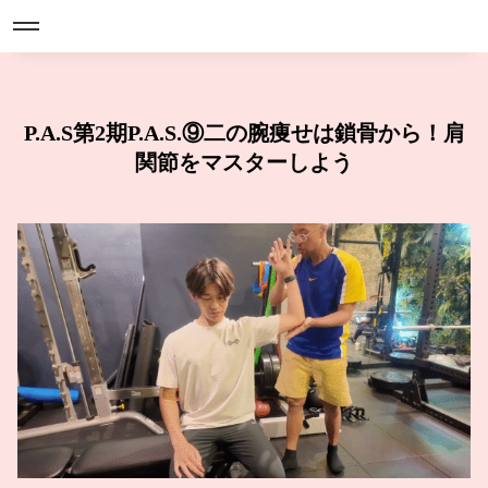
P.A.S第2期P.A.S.⑨二の腕痩せは鎖骨から！肩
関節をマスターしよう